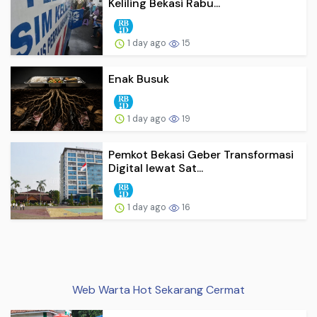
Keliling Bekasi Rabu...
1 day ago
15
Enak Busuk
1 day ago
19
Pemkot Bekasi Geber Transformasi
Digital lewat Sat...
1 day ago
16
Web Warta Hot Sekarang Cermat