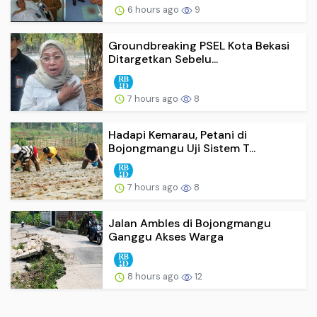
6 hours ago
9
Groundbreaking PSEL Kota Bekasi
Ditargetkan Sebelu...
7 hours ago
8
Hadapi Kemarau, Petani di
Bojongmangu Uji Sistem T...
7 hours ago
8
Jalan Ambles di Bojongmangu
Ganggu Akses Warga
8 hours ago
12