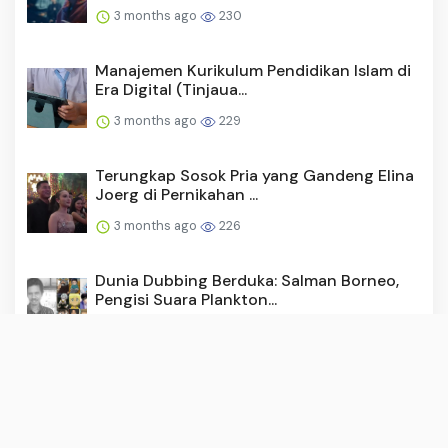
3 months ago
230
Manajemen Kurikulum Pendidikan Islam di
Era Digital (Tinjaua...
3 months ago
229
Terungkap Sosok Pria yang Gandeng Elina
Joerg di Pernikahan ...
3 months ago
226
Dunia Dubbing Berduka: Salman Borneo,
Pengisi Suara Plankton...
3 months ago
213
Timnas Futsal Indonesia Juara 2 ASEAN
Championship 2026
3 months ago
197