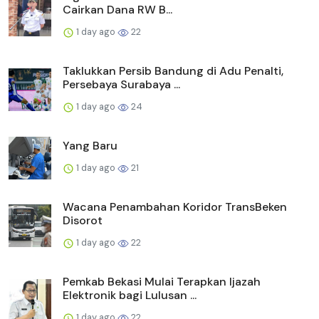
Cairkan Dana RW B...
1 day ago
22
Taklukkan Persib Bandung di Adu Penalti,
Persebaya Surabaya ...
1 day ago
24
Yang Baru
1 day ago
21
Wacana Penambahan Koridor TransBeken
Disorot
1 day ago
22
Pemkab Bekasi Mulai Terapkan Ijazah
Elektronik bagi Lulusan ...
1 day ago
22