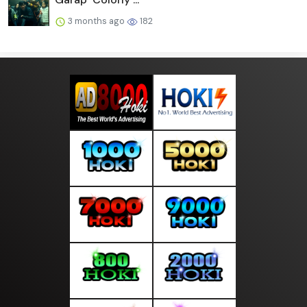
3 months ago
182