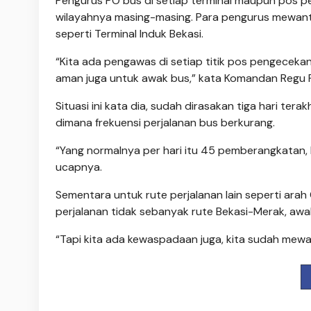
Pengurus PO bus di setiap terminal maupun pos pe
wilayahnya masing-masing. Para pengurus mewanti
seperti Terminal Induk Bekasi.
“Kita ada pengawas di setiap titik pos pengecekan u
aman juga untuk awak bus,” kata Komandan Regu Pri
Situasi ini kata dia, sudah dirasakan tiga hari te
dimana frekuensi perjalanan bus berkurang.
“Yang normalnya per hari itu 45 pemberangkatan, k
ucapnya.
Sementara untuk rute perjalanan lain seperti arah C
perjalanan tidak sebanyak rute Bekasi-Merak, awa
“Tapi kita ada kewaspadaan juga, kita sudah mew