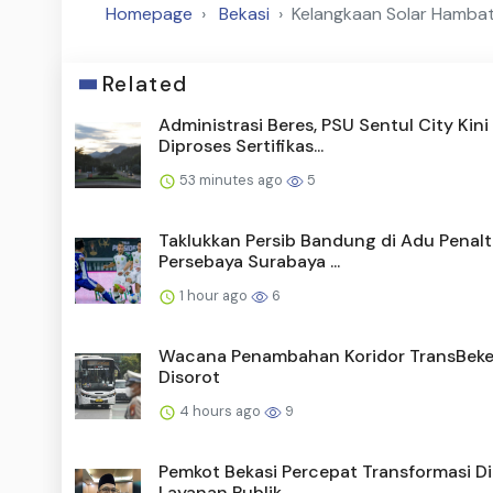
Homepage
Bekasi
Kelangkaan Solar Hambat 
Related
Administrasi Beres, PSU Sentul City Kini
Diproses Sertifikas...
53 minutes ago
5
Taklukkan Persib Bandung di Adu Penalti
Persebaya Surabaya ...
1 hour ago
6
Wacana Penambahan Koridor TransBek
Disorot
4 hours ago
9
Pemkot Bekasi Percepat Transformasi Di
Layanan Publik