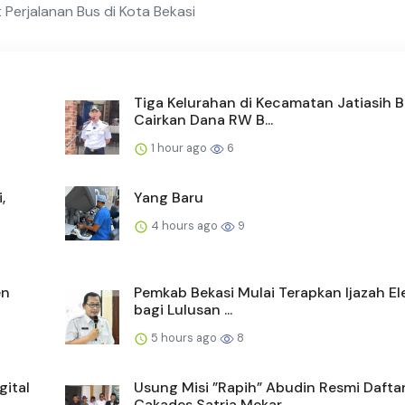
Perjalanan Bus di Kota Bekasi
Tiga Kelurahan di Kecamatan Jatiasih 
Cairkan Dana RW B...
1 hour ago
6
,
Yang Baru
4 hours ago
9
en
Pemkab Bekasi Mulai Terapkan Ijazah El
bagi Lulusan ...
5 hours ago
8
gital
Usung Misi ”Rapih” Abudin Resmi Dafta
Cakades Satria Mekar