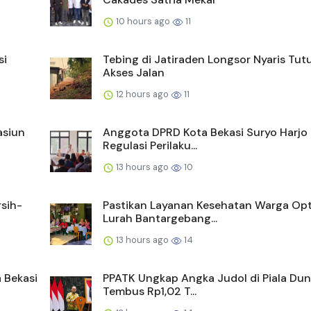
10 hours ago
11
si
Tebing di Jatiraden Longsor Nyaris Tut
Akses Jalan
12 hours ago
11
asiun
Anggota DPRD Kota Bekasi Suryo Harjo N
Regulasi Perilaku...
13 hours ago
10
sih-
Pastikan Layanan Kesehatan Warga Opt
Lurah Bantargebang...
13 hours ago
14
 Bekasi
PPATK Ungkap Angka Judol di Piala Du
Tembus Rp1,02 T...