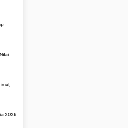
up
ilai
imal,
nia 2026