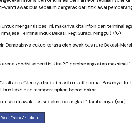
ngecekan intens berkomunikasi perihal ketersediaan solar di
-wanti awak bus sebelum bergerak dari titik awal pemberan
ntuk mengantisipasi ini, makanya kita infoin dari terminal aga
majasa Terminal Induk Bekasi, Regi Suradi, Minggu (7/6).
rakhir. Dampaknya cukup terasa oleh awak bus rute Bekasi-Mera
arena kondisi seperti ini kita 30 pemberangkatan maksimal,”
ipali atau Cileunyi disebut masih relatif normal. Pasalnya, fre
k bus lebih bisa mempersiapkan bahan bakar.
anti-wanti awak bus sebelum berangkat,” tambahnya. (sur)
Read Entire Article