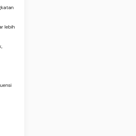
gkatan
r lebih
k,
kuensi