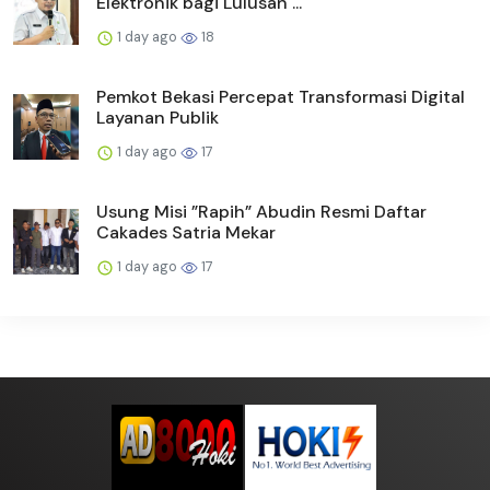
Elektronik bagi Lulusan ...
1 day ago
18
Pemkot Bekasi Percepat Transformasi Digital
Layanan Publik
1 day ago
17
Usung Misi ”Rapih” Abudin Resmi Daftar
Cakades Satria Mekar
1 day ago
17