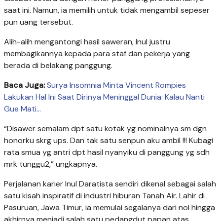
saat ini. Namun, ia memilih untuk tidak mengambil sepeser
pun uang tersebut.
Alih-alih mengantongi hasil saweran, Inul justru
membagikannya kepada para staf dan pekerja yang
berada di belakang panggung.
Baca Juga:
Surya Insomnia Minta Vincent Rompies
Lakukan Hal Ini Saat Dirinya Meninggal Dunia: Kalau Nanti
Gue Mati…
“Disawer semalam dpt satu kotak yg nominalnya sm dgn
honorku skrg ups. Dan tak satu senpun aku ambil !!! Kubagi
rata smua yg antri dpt hasil nyanyiku di panggung yg sdh
mrk tunggu2,” ungkapnya.
Perjalanan karier Inul Daratista sendiri dikenal sebagai salah
satu kisah inspiratif di industri hiburan Tanah Air. Lahir di
Pasuruan, Jawa Timur, ia memulai segalanya dari nol hingga
akhirnya menjadi salah satu pedangdut papan atas