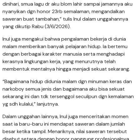
dinihari, smua lagu dr aku blom lahir sampai jamannya aku
nyanyikan dgn honor 23rb semalaman, mengandalkan
saweran buat tambahan,” tulis Inul dalam unggahannya
yang dikutip Rabu (3/6/2026).
Inul juga mengakui bahwa pengalaman bekerja di dunia
malam memberikan banyak pelajaran hidup. Ia bertemu
dengan berbagai karakter manusia serta menghadapi
kerasnya lingkungan kerja, yang menurutnya telah
membentuk mentalnya hingga menjadi sekuat sekarang.
“Bagaimana hidup didunia malam dgn minuman keras dan
narkoboy semua jenis dan bagaimana aku bisa sekuat
sekarang ini dan tdk tersenggol secuilpun dgn kemalaman
yg sdh kulalui,” lanjutnya.
Dalam unggahan lainnya, Inul juga menceritakan momen
saat ia baru-baru ini mendapat saweran dalam jumlah
besar ketika tampil. Menariknya, nilai saweran tersebut
disebut setara dengan honor panggung profesionalnya