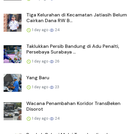
Tiga Kelurahan di Kecamatan Jatiasih Belum
Cairkan Dana RW B...
1 day ago
24
Taklukkan Persib Bandung di Adu Penalti,
Persebaya Surabaya ...
1 day ago
26
Yang Baru
1 day ago
23
Wacana Penambahan Koridor TransBeken
Disorot
1 day ago
24