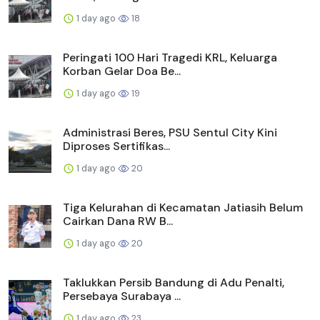
1 day ago
18
Peringati 100 Hari Tragedi KRL, Keluarga
Korban Gelar Doa Be...
1 day ago
19
Administrasi Beres, PSU Sentul City Kini
Diproses Sertifikas...
1 day ago
20
Tiga Kelurahan di Kecamatan Jatiasih Belum
Cairkan Dana RW B...
1 day ago
20
Taklukkan Persib Bandung di Adu Penalti,
Persebaya Surabaya ...
1 day ago
23