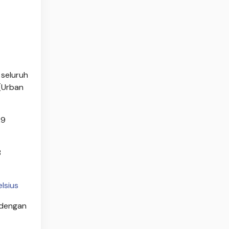
 seluruh
 (Urban
29
B
lsius
, dengan