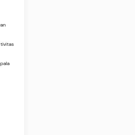
wan
tivitas
epala