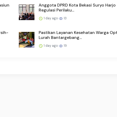
asiun
Anggota DPRD Kota Bekasi Suryo Harjo N
Regulasi Perilaku...
1 day ago
13
sih-
Pastikan Layanan Kesehatan Warga Opt
Lurah Bantargebang...
1 day ago
19