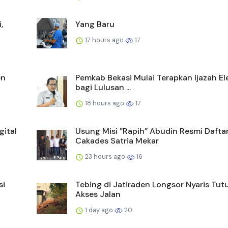
,
Yang Baru
17 hours ago
17
en
Pemkab Bekasi Mulai Terapkan Ijazah El
bagi Lulusan ...
18 hours ago
17
gital
Usung Misi ”Rapih” Abudin Resmi Dafta
Cakades Satria Mekar
23 hours ago
16
si
Tebing di Jatiraden Longsor Nyaris Tut
Akses Jalan
1 day ago
20