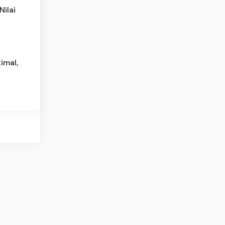
ilai
imal,