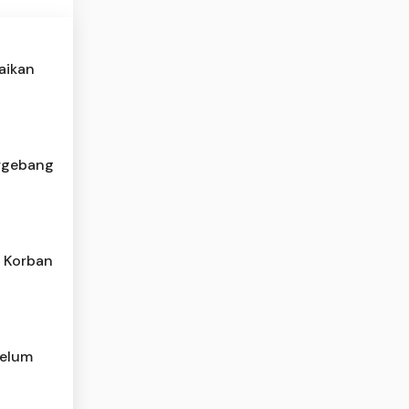
aikan
rgebang
a Korban
Belum