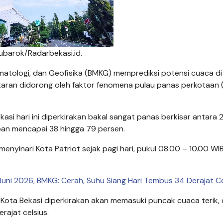
Mubarok/Radarbekasi.id.
matologi, dan Geofisika (BMKG) memprediksi potensi cuaca di
antaran didorong oleh faktor fenomena pulau panas perkotaan
kasi hari ini diperkirakan bakal sangat panas berkisar antara 
pan mencapai 38 hingga 79 persen.
i menyinari Kota Patriot sejak pagi hari, pukul 08.00 – 10.00 WI
 Juni 2026, BMKG: Cerah, Suhu Siang Hari Tembus 34 Derajat Ce
it Kota Bekasi diperkirakan akan memasuki puncak cuaca terik
rajat celsius.