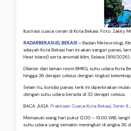
Ilustrasi cuaca cerah di Kota Bekasi. Foto: Zakky 
RADARBEKASI.ID, BEKASI –
Badan Meteorologi, Kli
wilayah Kota Bekasi hari ini akan sangat panas, l
Heat Island) serta anomali iklim, Selasa (9/6/2026).
Dilansir dari laman resmi BMKG, suhu udara Kota Be
hingga 36 derajat celsius dengan tingkat kelemba
Selain itu, kondisi panas terik ini diperkirakan mula
dengan suhu udara berada di 32 derajat celsius.
BACA JUGA:
Prakiraan Cuaca Kota Bekasi, Senin 8
Memasuki siang hari pukul 12.00 – 15.00 WIB, lang
suhu udara yang semakin meningkat di angka 36 de