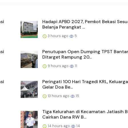
si
Hadapi APBD 2027, Pemkot Bekasi Sesu
Belanja Perangkat ...
3 hours ago
5
si
Penutupan Open Dumping TPST Banta
Ditarget Rampung 20...
9 hours ago
11
si
Peringati 100 Hari Tragedi KRL, Keluarg
Gelar Doa Be...
13 hours ago
15
Tiga Kelurahan di Kecamatan Jatiasih 
Cairkan Dana RW B...
14 hours ago
14