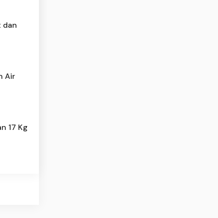
t dan
 Air
an 17 Kg