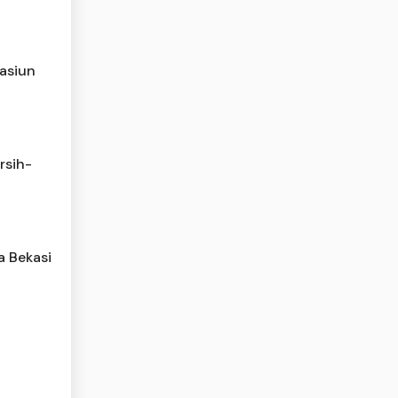
tasiun
rsih-
a Bekasi