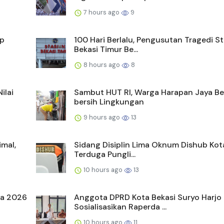
7 hours ago
9
up
100 Hari Berlalu, Pengusutan Tragedi S
Bekasi Timur Be...
8 hours ago
8
ilai
Sambut HUT RI, Warga Harapan Jaya Be
bersih Lingkungan
9 hours ago
13
mal,
Sidang Disiplin Lima Oknum Dishub Kot
Terduga Pungli...
10 hours ago
13
ia 2026
Anggota DPRD Kota Bekasi Suryo Harjo
Sosialisasikan Raperda ...
10 hours ago
11