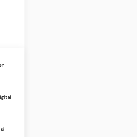
en
gital
si