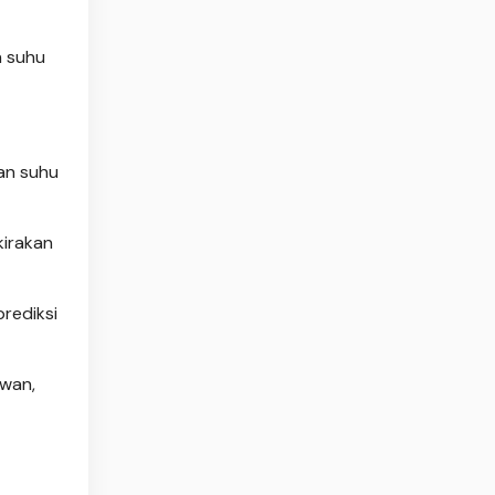
n suhu
gan suhu
kirakan
prediksi
awan,