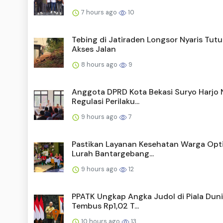
7 hours ago
10
Tebing di Jatiraden Longsor Nyaris Tut
Akses Jalan
8 hours ago
9
Anggota DPRD Kota Bekasi Suryo Harjo N
Regulasi Perilaku...
9 hours ago
7
Pastikan Layanan Kesehatan Warga Opti
Lurah Bantargebang...
9 hours ago
12
PPATK Ungkap Angka Judol di Piala Dun
Tembus Rp1,02 T...
10 hours ago
13