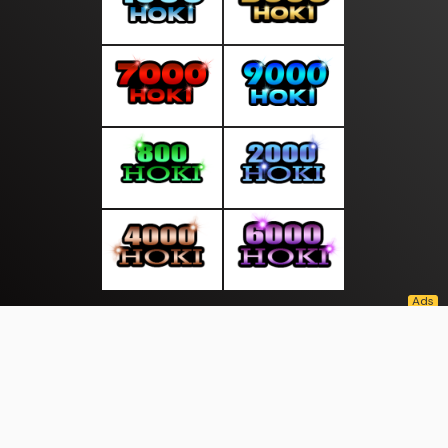
About Us
·
Contact Us
·
Terms & Conditions
·
© kantordunia.com 2026. All rights are reserved
Tenaga Kerja |
|
|
|