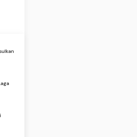
sulkan
Laga
i