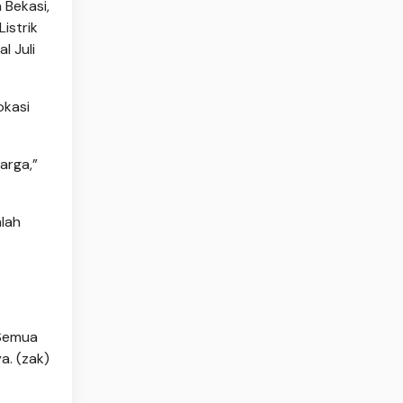
 Bekasi,
istrik
l Juli
okasi
arga,”
mlah
.
 Semua
a. (zak)