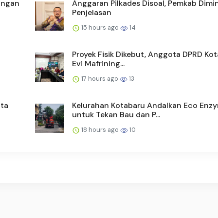
angan
Anggaran Pilkades Disoal, Pemkab Dimin
Penjelasan
15 hours ago
14
Proyek Fisik Dikebut, Anggota DPRD Kot
Evi Mafrining...
17 hours ago
13
ta
Kelurahan Kotabaru Andalkan Eco Enz
untuk Tekan Bau dan P...
18 hours ago
10