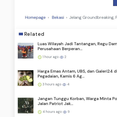
Homepage
Bekasi
Jelang Groundbreaking, 
Related
Luas Wilayah Jadi Tantangan, Regu Da
Perusahaan Berperan...
1 hour ago
2
Harga Emas Antam, UBS, dan Galeri24 d
Pegadaian, Kamis 6 Ag...
3 hours ago
4
Jangan Tunggu Korban, Warga Minta Po
Jalan Patriot Jak...
4 hours ago
9