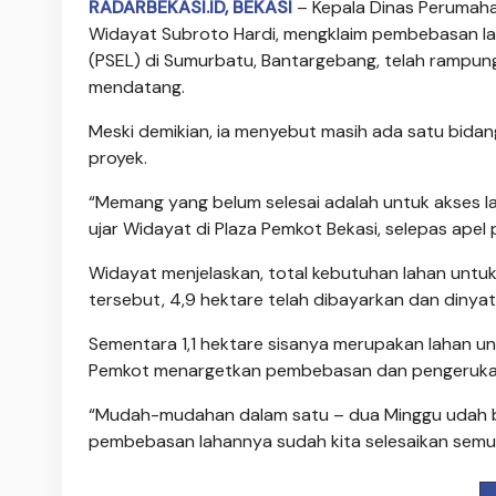
RADARBEKASI.ID, BEKASI
– Kepala Dinas Perumaha
Widayat Subroto Hardi, mengklaim pembebasan la
(PSEL) di Sumurbatu, Bantargebang, telah rampun
mendatang.
Meski demikian, ia menyebut masih ada satu bidan
proyek.
“Memang yang belum selesai adalah untuk akses l
ujar Widayat di Plaza Pemkot Bekasi, selepas apel p
Widayat menjelaskan, total kebutuhan lahan untuk p
tersebut, 4,9 hektare telah dibayarkan dan dinyat
Sementara 1,1 hektare sisanya merupakan lahan un
Pemkot menargetkan pembebasan dan pengerukan 
“Mudah-mudahan dalam satu – dua Minggu udah bi
pembebasan lahannya sudah kita selesaikan semua, 