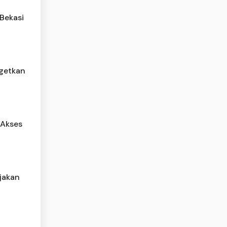
 Bekasi
rgetkan
 Akses
ijakan