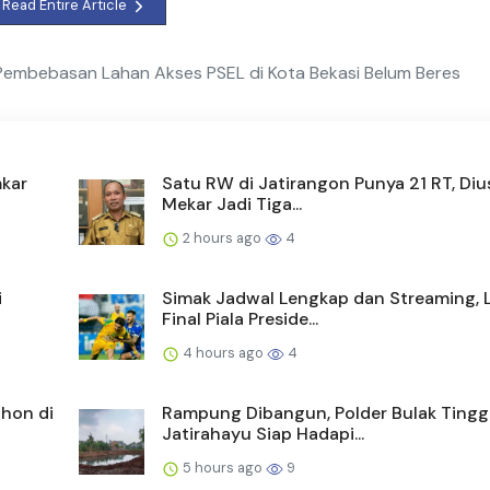
Read Entire Article
Pembebasan Lahan Akses PSEL di Kota Bekasi Belum Beres
mkar
Satu RW di Jatirangon Punya 21 RT, Diu
Mekar Jadi Tiga...
2 hours ago
4
i
Simak Jadwal Lengkap dan Streaming, 
Final Piala Preside...
4 hours ago
4
hon di
Rampung Dibangun, Polder Bulak Tingg
Jatirahayu Siap Hadapi...
5 hours ago
9