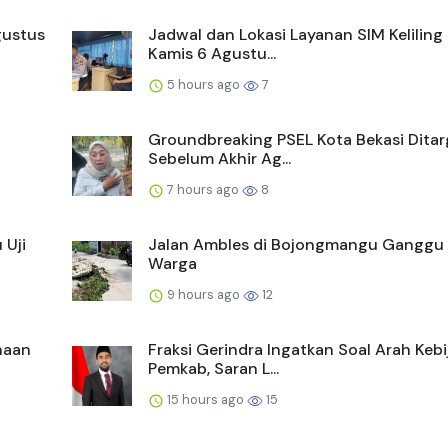
gustus
Jadwal dan Lokasi Layanan SIM Keliling
Kamis 6 Agustu...
5 hours ago
7
Groundbreaking PSEL Kota Bekasi Dita
Sebelum Akhir Ag...
7 hours ago
8
 Uji
Jalan Ambles di Bojongmangu Ganggu
Warga
9 hours ago
12
naan
Fraksi Gerindra Ingatkan Soal Arah Keb
Pemkab, Saran L...
15 hours ago
15