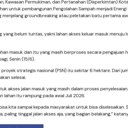
n, Kawasan Permukiman, dan Pertanahan (Disperkimtan) Kota
han untuk pembangunan Pengolahan Sampah menjadi Energi L
g menjelang groundbreaking atau peletakan batu pertama awa
g yang belum tuntas, yakni lahan akses keluar masuk menuju l
ahan masuk dan itu yang masih berproses secara pengajuan h
agi, Senin (15/6).
royek strategis nasional (PSN) itu sekitar 6 hektare. Dari ju
akan selesai.
tuk akses jalan masuk yang masih dalam proses penyelesaian
lahan itu rampung pada awal Juli 2026.
sa kita sampai kepada masyarakat untuk bisa diselesaikan.
paling tinggal jalan akses aja, yang bagian belakang,” katany