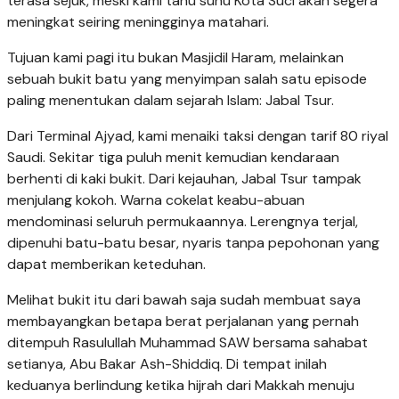
terasa sejuk, meski kami tahu suhu Kota Suci akan segera
meningkat seiring meningginya matahari.
Tujuan kami pagi itu bukan Masjidil Haram, melainkan
sebuah bukit batu yang menyimpan salah satu episode
paling menentukan dalam sejarah Islam: Jabal Tsur.
Dari Terminal Ajyad, kami menaiki taksi dengan tarif 80 riyal
Saudi. Sekitar tiga puluh menit kemudian kendaraan
berhenti di kaki bukit. Dari kejauhan, Jabal Tsur tampak
menjulang kokoh. Warna cokelat keabu-abuan
mendominasi seluruh permukaannya. Lerengnya terjal,
dipenuhi batu-batu besar, nyaris tanpa pepohonan yang
dapat memberikan keteduhan.
Melihat bukit itu dari bawah saja sudah membuat saya
membayangkan betapa berat perjalanan yang pernah
ditempuh Rasulullah Muhammad SAW bersama sahabat
setianya, Abu Bakar Ash-Shiddiq. Di tempat inilah
keduanya berlindung ketika hijrah dari Makkah menuju