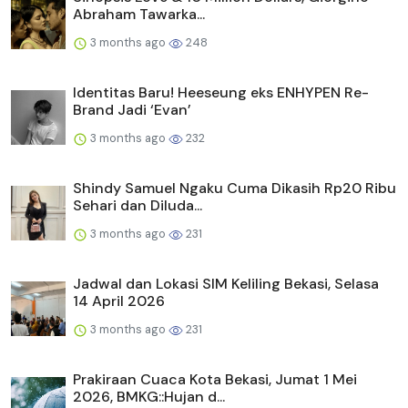
Abraham Tawarka...
3 months ago
248
Identitas Baru! Heeseung eks ENHYPEN Re-
Brand Jadi ‘Evan’
3 months ago
232
Shindy Samuel Ngaku Cuma Dikasih Rp20 Ribu
Sehari dan Diluda...
3 months ago
231
Jadwal dan Lokasi SIM Keliling Bekasi, Selasa
14 April 2026
3 months ago
231
Prakiraan Cuaca Kota Bekasi, Jumat 1 Mei
2026, BMKG::Hujan d...