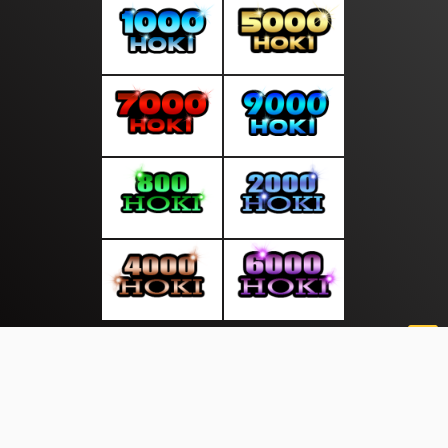
About Us
·
Contact Us
·
Terms & Conditions
·
© kantordunia.com 2026. All rights are reserved