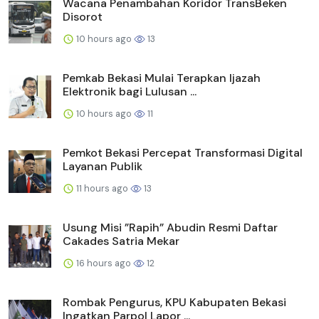
Wacana Penambahan Koridor TransBeken
Disorot
10 hours ago
13
Pemkab Bekasi Mulai Terapkan Ijazah
Elektronik bagi Lulusan ...
10 hours ago
11
Pemkot Bekasi Percepat Transformasi Digital
Layanan Publik
11 hours ago
13
Usung Misi ”Rapih” Abudin Resmi Daftar
Cakades Satria Mekar
16 hours ago
12
Rombak Pengurus, KPU Kabupaten Bekasi
Ingatkan Parpol Lapor ...