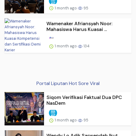
1 month ago
95
Wamenaker Afriansyah Noor:
Mahasiswa Harus Kuasai ...
1 month ago
134
Portal Liputan Hot Sore Viral
Siqom Verifikasi Faktual Dua DPC
NasDem
1 month ago
95
Wendy Lo Adik Sarwendah Ikut