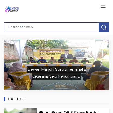
Previous
Next
Dewan Marjuki Soroti Terminal B
Cikarang Sepi Penumpang
LATEST
BRI Hadirkan QRIS Cross Border