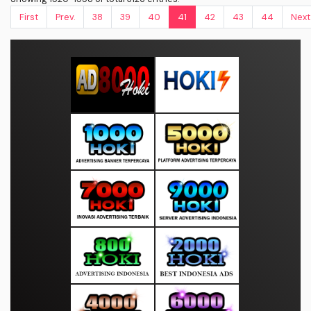
First
Prev.
38
39
40
41
42
43
44
Next