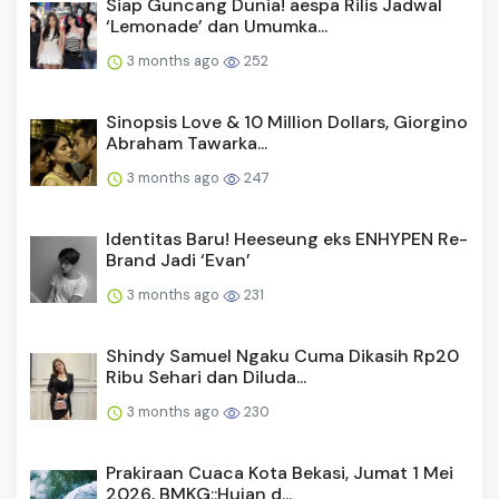
Siap Guncang Dunia! aespa Rilis Jadwal
‘Lemonade’ dan Umumka...
3 months ago
252
Sinopsis Love & 10 Million Dollars, Giorgino
Abraham Tawarka...
3 months ago
247
Identitas Baru! Heeseung eks ENHYPEN Re-
Brand Jadi ‘Evan’
3 months ago
231
Shindy Samuel Ngaku Cuma Dikasih Rp20
Ribu Sehari dan Diluda...
3 months ago
230
Prakiraan Cuaca Kota Bekasi, Jumat 1 Mei
2026, BMKG::Hujan d...