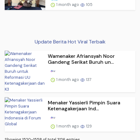
1 month ago
105
Update Berita Hot Viral Terbaik
Wamenaker Afriansyah Noor
Gandeng Serikat Buruh un...
1 month ago
137
Menaker Yassierli Pimpin Suara
Ketenagakerjaan Ind...
1 month ago
129
Showing 1520-1558 of total 3126 entries.