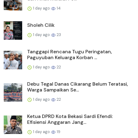
1 day ago
14
Sholeh Cilik
1 day ago
23
Tanggapi Rencana Tugu Peringatan,
Paguyuban Keluarga Korban ...
1 day ago
22
Debu Tegal Danas Cikarang Belum Teratasi,
Warga Sampaikan Se...
1 day ago
22
Ketua DPRD Kota Bekasi Sardi Efendi:
Efisiensi Anggaran Jang...
1 day ago
19