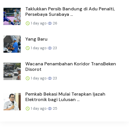
Taklukkan Persib Bandung di Adu Penalti,
Persebaya Surabaya ...
1 day ago
26
Yang Baru
1 day ago
23
Wacana Penambahan Koridor TransBeken
Disorot
1 day ago
23
Pemkab Bekasi Mulai Terapkan Ijazah
Elektronik bagi Lulusan ...
1 day ago
25