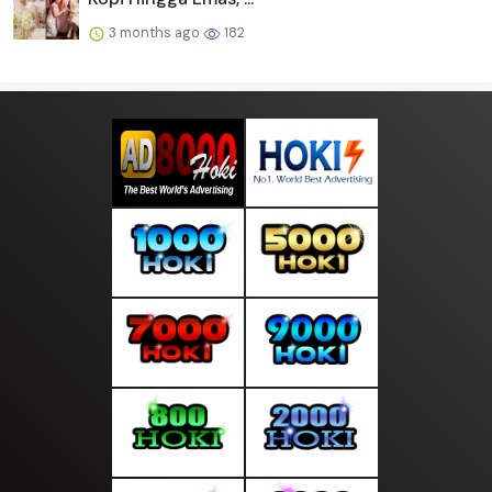
3 months ago
182