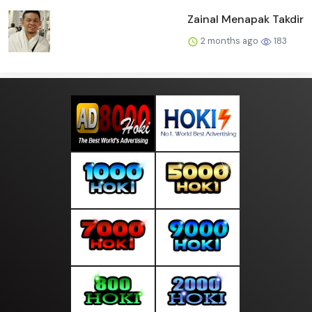
Zainal Menapak Takdir
2 months ago
183