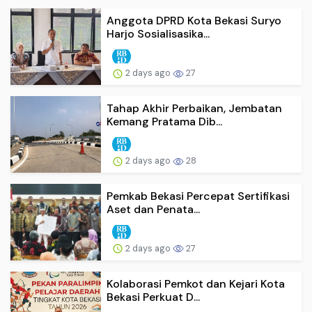
Anggota DPRD Kota Bekasi Suryo
Harjo Sosialisasika...
2 days ago
27
Tahap Akhir Perbaikan, Jembatan
Kemang Pratama Dib...
2 days ago
28
Pemkab Bekasi Percepat Sertifikasi
Aset dan Penata...
2 days ago
27
Kolaborasi Pemkot dan Kejari Kota
Bekasi Perkuat D...