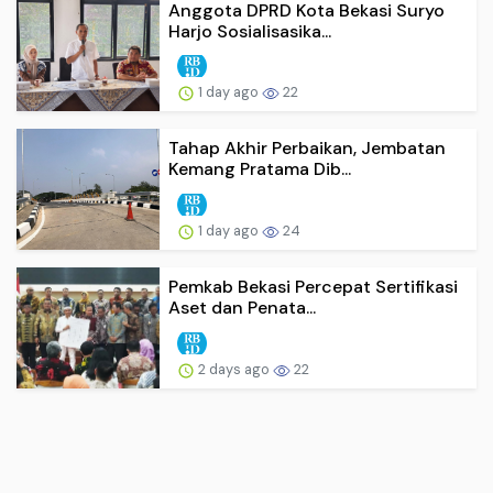
Anggota DPRD Kota Bekasi Suryo
Harjo Sosialisasika...
1 day ago
22
Tahap Akhir Perbaikan, Jembatan
Kemang Pratama Dib...
1 day ago
24
Pemkab Bekasi Percepat Sertifikasi
Aset dan Penata...
2 days ago
22