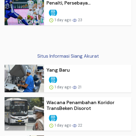
Penalti, Persebaya...
1 day ago
23
Situs Informasi Siang Akurat
Yang Baru
1 day ago
21
Wacana Penambahan Koridor
TransBeken Disorot
1 day ago
22