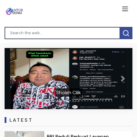
Previous
Next
Sholeh Cilik
LATEST
BRI Peduli Perkuat Layanan