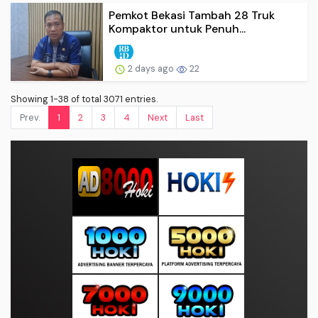
Pemkot Bekasi Tambah 28 Truk
Kompaktor untuk Penuh...
2 days ago
22
Showing 1-38 of total 3071 entries.
Prev.
1
2
3
4
Next
Last