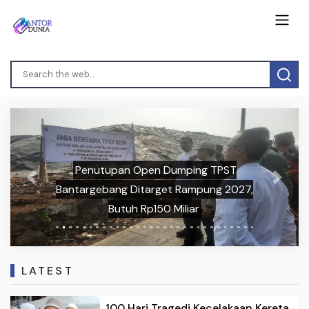
Penutupan Open Dumping TPST
Previous
Next
Bantargebang Ditarget Rampung 2027,
Butuh Rp150 Miliar
LATEST
100 Hari Tragedi Kecelakaan Kereta