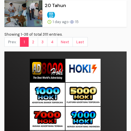
20 Tahun
1 day ago
15
Showing 1-38 of total 3111 entries.
Prev.
1
2
3
4
Next
Last