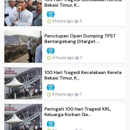
Bekasi Timur, K...
3 hours ago
5
Penutupan Open Dumping TPST
Bantargebang Ditarget ...
4 hours ago
7
100 Hari Tragedi Kecelakaan Kereta
Bekasi Timur, K...
8 hours ago
7
Peringati 100 Hari Tragedi KRL,
Keluarga Korban Ge...