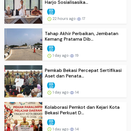
Harjo Sosialisasika...
22 hours ago
17
Tahap Akhir Perbaikan, Jembatan
Kemang Pratama Dib...
1 day ago
19
Pemkab Bekasi Percepat Sertifikasi
Aset dan Penata...
1 day ago
14
Kolaborasi Pemkot dan Kejari Kota
Bekasi Perkuat D...
1 day ago
14