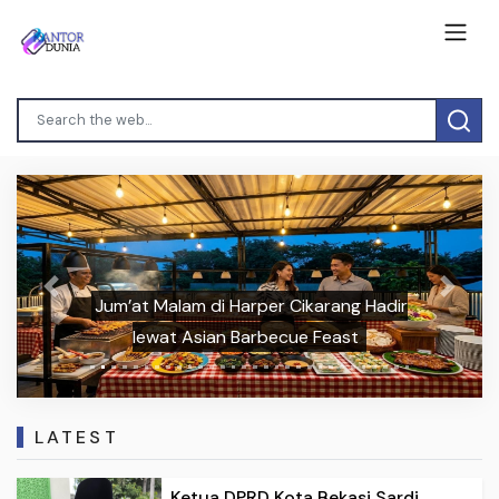
Previous
Next
Jum’at Malam di Harper Cikarang Hadir
lewat Asian Barbecue Feast
LATEST
Ketua DPRD Kota Bekasi Sardi