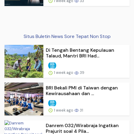
1 week ago
33
Situs Buletin News Sore Tepat Non Stop
Di Tengah Bentang Kepulauan
Talaud, Mantri BRI Had...
1 week ago
39
BRI Bekali PMI di Taiwan dengan
Kewirausahaan dan ...
1 week ago
31
Danrem 032/Wirabraja Ingatkan
Prajurit soal 4 Pila...