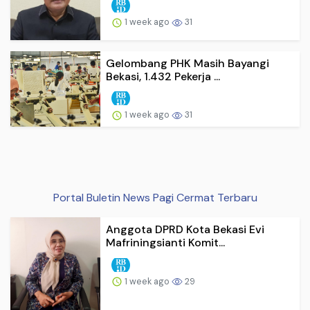
1 week ago
31
Gelombang PHK Masih Bayangi
Bekasi, 1.432 Pekerja ...
1 week ago
31
Portal Buletin News Pagi Cermat Terbaru
Anggota DPRD Kota Bekasi Evi
Mafriningsianti Komit...
1 week ago
29