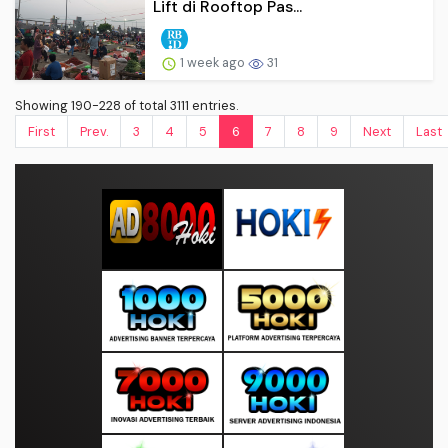
Lift di Rooftop Pas...
1 week ago
31
Showing 190-228 of total 3111 entries.
First
Prev.
3
4
5
6
7
8
9
Next
Last