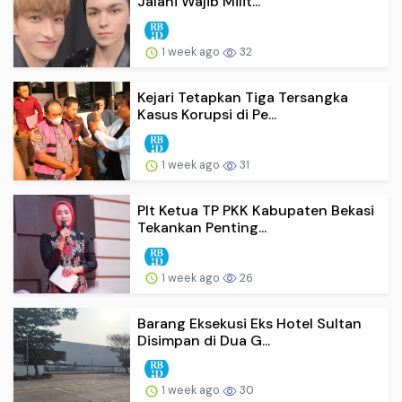
Jalani Wajib Milit...
1 week ago
32
Kejari Tetapkan Tiga Tersangka
Kasus Korupsi di Pe...
1 week ago
31
Plt Ketua TP PKK Kabupaten Bekasi
Tekankan Penting...
1 week ago
26
Barang Eksekusi Eks Hotel Sultan
Disimpan di Dua G...
1 week ago
30